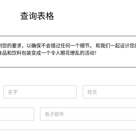
查询表格
制您的要求，以确保不会错过任何一个细节。 和我们一起设计您
食品和饮料包装变成一个令人眼花缭乱的活动！
名
姓
字
氏
*
*
电
子
邮
件
*