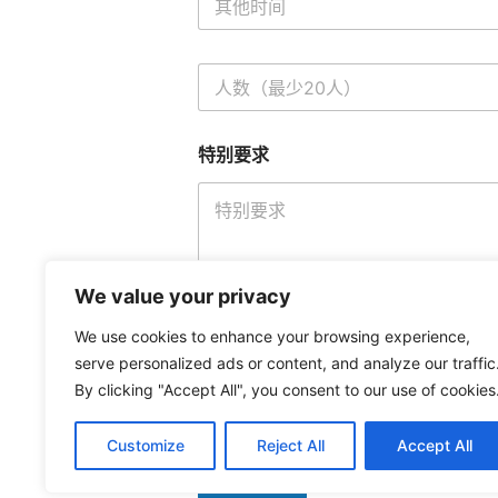
他
时
间
人
数
（
最
特别要求
少
2
0
人
）
*
We value your privacy
We use cookies to enhance your browsing experience,
serve personalized ads or content, and analyze our traffic
By clicking "Accept All", you consent to our use of cookies
Customize
Reject All
Accept All
立即查询