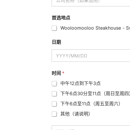
司
名
称
首选地点
（
如
Wooloomooloo Steakhouse - Sw
果
适
用
日期
）
时间
*
中午12点到下午3点
下午6点30分至11点（周日至周四
下午6点至11点（周五至周六）
其他（请说明）
其