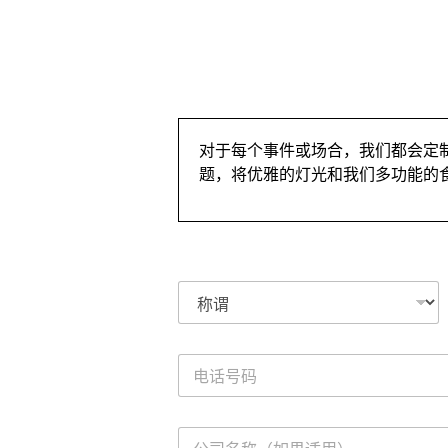
对于每个事件或场合，我们都会定
题，将优雅的灯光和我们多功能的
称
谓
*
电
话
号
码
公
*