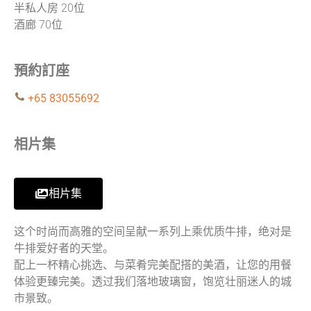
半私人房 20位
酒廊 70位
預約訂座
+65 83055692
相片集
相片集
这个时尚而高雅的空间呈献一系列上乘优质牛排，绝对是
牛排爱好者的天堂。
配上一杯精心挑选、与菜肴完美配搭的美酒，让您的用餐
体验更臻完美。透过我们落地玻璃窗，饱览壮丽迷人的城
市景致。