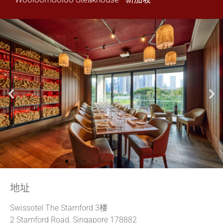
地址
Swissotel The Stamford 3楼
2 Stamford Road, Singapore 178882